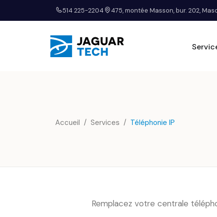
514 225-2204
475, montée Masson, bur. 202, Ma
Servic
Accueil
Services
Téléphonie IP
Remplacez votre centrale téléphoni