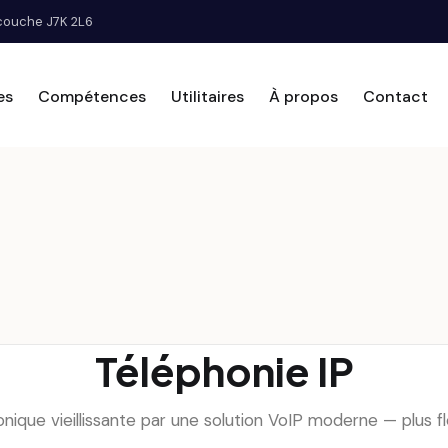
scouche J7K 2L6
es
Compétences
Utilitaires
À propos
Contact
Téléphonie IP
que vieillissante par une solution VoIP moderne — plus fle