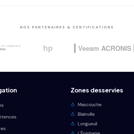
NOS PARTENAIRES & CERTIFICATIONS
gation
Zones desservies
Mascouche
es
Blainville
tences
Longueuil
ires
L'Épiphanie