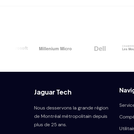
Navi
Jaguar Tech
Servic
Nous desservons la grande région
de Montréal métropolitain depuis
Compé
plus de 25 ans.
Utilita