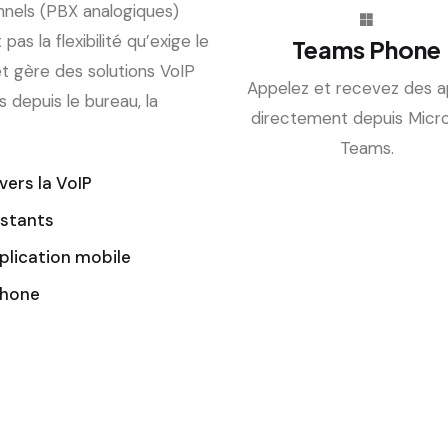
nnels (PBX analogiques)
as la flexibilité qu’exige le
Teams Phone
et gère des solutions VoIP
Appelez et recevez des a
 depuis le bureau, la
directement depuis Micr
Teams.
vers la VoIP
istants
plication mobile
Phone