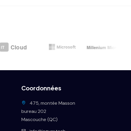
Coordonnées
475, montée Masson
bureau 202
Mascouche (QC)