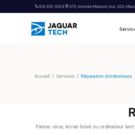
514 225-2204
475, montée Masson, bur. 202, Ma
Servic
Accueil
Services
Réparation d'ordinateurs
R
Panne, virus, écran brisé ou ordinateur le