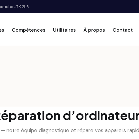
scouche J7K 2L6
es
Compétences
Utilitaires
À propos
Contact
éparation d’ordinateu
nt — notre équipe diagnostique et répare vos appareils rap