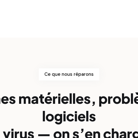
Ce que nous réparons
es matérielles, prob
logiciels
 virus — on s’en char