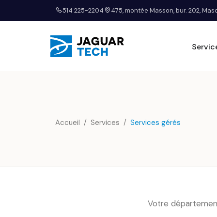
514 225-2204
475, montée Masson, bur. 202, Ma
Servic
Accueil
Services
Services gérés
Votre département 