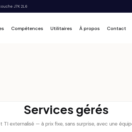
scouche J7K 2L6
es
Compétences
Utilitaires
À propos
Contact
Services gérés
TI externalisé — à prix fixe, sans surprise, avec une équip